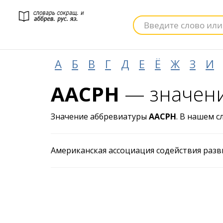
А
Б
В
Г
Д
Е
Ё
Ж
З
И
ААСРН
— значени
Значение аббревиатуры
ААСРН
. В нашем с
Американская ассоциация содействия раз