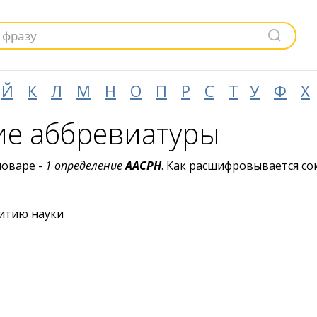
Й
К
Л
М
Н
О
П
Р
С
Т
У
Ф
Х
е аббревиатуры
ловаре -
1 определение
ААСРН
. Как расшифровывается с
витию науки